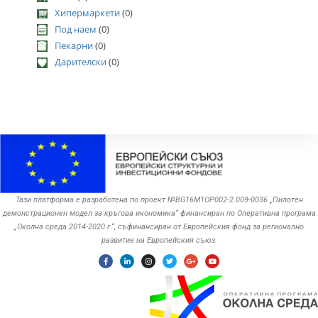
Хипермаркети
(0)
Под наем
(0)
Пекарни
(0)
Дарителски
(0)
Тази платформа е разработена по проект №BG16M1OP002-2.‎009-0036 „Пилотен
демонстрационен модел за кръгова икономика“ финансиран по Оперативна програма
„Околна среда ‎‎2014-2020 г.“, съфинансиран от Европейския фонд за регионално
развитие на Европейския съюз.