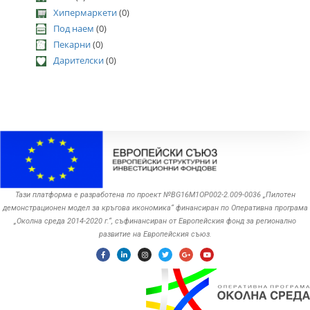
Хипермаркети
(0)
Под наем
(0)
Пекарни
(0)
Дарителски
(0)
Тази платформа е разработена по проект №BG16M1OP002-2.‎009-0036 „Пилотен
демонстрационен модел за кръгова икономика“ финансиран по Оперативна програма
„Околна среда ‎‎2014-2020 г.“, съфинансиран от Европейския фонд за регионално
развитие на Европейския съюз.