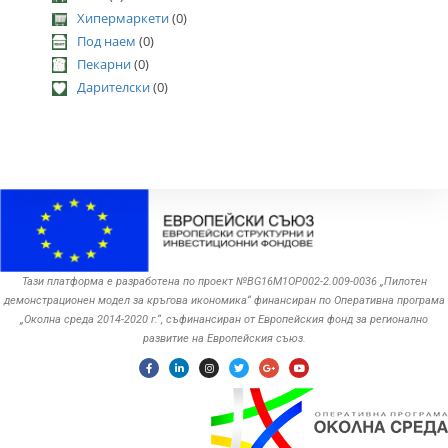
Хипермаркети
(0)
Под наем
(0)
Пекарни
(0)
Дарителски
(0)
Тази платформа е разработена по проект №BG16M1OP002-2.‎009-0036 „Пилотен
демонстрационен модел за кръгова икономика“ финансиран по Оперативна програма
„Околна среда ‎‎2014-2020 г.“, съфинансиран от Европейския фонд за регионално
развитие на Европейския съюз.