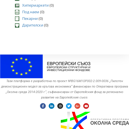
Хипермаркети
(0)
Под наем
(0)
Пекарни
(0)
Дарителски
(0)
Тази платформа е разработена по проект №BG16M1OP002-2.‎009-0036 „Пилотен
демонстрационен модел за кръгова икономика“ финансиран по Оперативна програма
„Околна среда ‎‎2014-2020 г.“, съфинансиран от Европейския фонд за регионално
развитие на Европейския съюз.