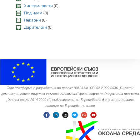
Хипермаркети
(0)
Под наем
(0)
Пекарни
(0)
Дарителски
(0)
Тази платформа е разработена по проект №BG16M1OP002-2.‎009-0036 „Пилотен
демонстрационен модел за кръгова икономика“ финансиран по Оперативна програма
„Околна среда ‎‎2014-2020 г.“, съфинансиран от Европейския фонд за регионално
развитие на Европейския съюз.