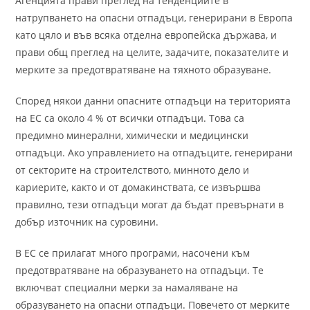
Агенцията прави преглед на тенденциите в
натрупването на опасни отпадъци, генерирани в Европа
като цяло и във всяка отделна европейска държава, и
прави общ преглед на целите, задачите, показателите и
мерките за предотвратяване на тяхното образуване.
Според някои данни опасните отпадъци на територията
на ЕС са около 4 % от всички отпадъци. Това са
предимно минерални, химически и медицински
отпадъци. Ако управлението на отпадъците, генерирани
от секторите на строителството, минното дело и
кариерите, както и от домакинствата, се извършва
правилно, тези отпадъци могат да бъдат превърнати в
добър източник на суровини.
В ЕС се прилагат много програми, насочени към
предотвратяване на образуването на отпадъци. Те
включват специални мерки за намаляване на
образуването на опасни отпадъци. Повечето от мерките