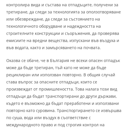
контролира вида и състава на отпадъците, получени за
третиране, да следи за технологията за оползотворяване
или обезвреждане, да следи за състоянието на
технологичното оборудване и надеждността на
строителните конструкции и съоръжения, да проверява
емисиите на вредни вещества, изпускани във въздуха и
във водата, както и замърсяването на почвата.
Оказва се обаче, че в България не всеки опасен отпадък
може да бъде третиран, тъй като не може да бъде
рециклиран или използван повторно. В общия случай
става въпрос за опасните отпадъци, които се
произвеждат от промишлеността. Това налага този вид
отпадъци да бъдат транспортирани до други държави,
където е възможно да бъдат преработени и използвани
повторно като суровина. Транспортирането се извършва
по суша, вода или въздух в съответствие с
международното право и под строгия контрол на