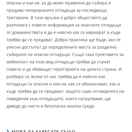
опасни и кои не, за да може правилно да събира и
предава генерираните отпадъци за последващо
третиране. В тази връзка е добре обществото да
разполага с повече информация за опасните отпадъци
от домакинствата и да е наясно как се маркират и къде
трябва да се предават. Добра практика ще бъде, ако се
улесни достъпът до определените места за разделно
събиране на опасни отпадъци. Също така пунктовете за
мобилност на този вид отпадъци трябва да станат
повече и да обхващат територията на цялата страна. И
разбира се, всеки от нас трябва да е наясно кои
отпадъци са опасни и кои не, как се обозначават, как и
къде трябва да се предават, защото само отговорното ни
поведение към отпадъците, които натрупваме, ще
доведе до чиста и безопасна околна среда.
МОЖЕ ДА ХАРЕСАТЕ СЪЩО