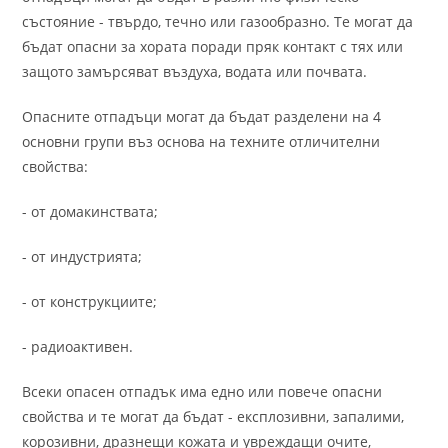
състояние - твърдо, течно или газообразно. Те могат да
бъдат опасни за хората поради пряк контакт с тях или
защото замърсяват въздуха, водата или почвата.
Опасните отпадъци могат да бъдат разделени на 4
основни групи въз основа на техните отличителни
свойства:
- от домакинствата;
- от индустрията;
- от конструкциите;
- радиоактивен.
Всеки опасен отпадък има едно или повече опасни
свойства и те могат да бъдат - експлозивни, запалими,
корозивни, дразнещи кожата и увреждащи очите,