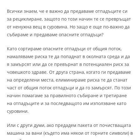
Всички знаем, че е важно да предаваме отпадъците си
за рециклиране, защото по този начин те се превръщат
от ненужна вещ в суровина. Но защо е още по-важно да
събираме и предаваме опасните отпадъци?
Като сортираме опасните отпадъци от общия поток,
намаляваме риска те да попаднат в околната среда и да
я замърсят или да се превърнат в потенциален риск за
човешкото здраве. От друга страна, когато ги предаваме
на определени места, елиминираме риска те да станат
част от общия поток отпадъци и да го замърсят. По този
начин помагаме за правилното събиране и третиране
на отпадъците и за последващото им използване като
суровини.
Или с други думи, ако предадем пакета от почистващата
машина за вани (където има някои от горните символи) в