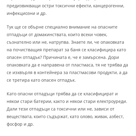
предизвикващи остри токсични ефекти, канцерогенни,
инфекциозни и др.
Тук ще се обърне специално внимание на опасните
отпадъци от домакинствата, които всеки човек,
съзнателно или не, натрупва. Знаете ли, че опаковката
на почистващия препарат за баня се класифицира като
опасен отпадък? Причината е, че е замърсена. Дори
опаковката да е направена от пластмаса, тя не трябва да
се изхвърля в контейнера за пластмасови продукти, а да
се третира като опасен отпадък.
Като опасни отпадъци трябва да се класифицират и
някои стари батерии, както и някои стари електроуреди.
Дали тези отпадъци са токсични или не, зависи от
веществата, които съдържат, като олово, живак, азбест,
фосфор и др.