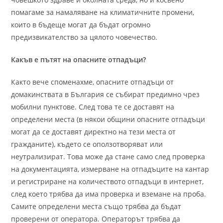
помагаме за намаляване на климатичните промени,
които в бъдеще могат да бъдат огромно
предизвикателство за цялото човечество.
Какъв е пътят на опасните отпадъци?
Както вече споменахме, опасните отпадъци от
домакинствата в България се събират предимно чрез
мобилни пунктове. След това те се доставят на
определени места (в някои общини опасните отпадъци
могат да се доставят директно на тези места от
гражданите), където се оползотворяват или
неутрализират. Това може да стане само след проверка
на документацията, измерване на отпадъците на кантар
и регистриране на количеството отпадъци в интернет,
след което трябва да има проверка и вземане на проба.
Самите определени места също трябва да бъдат
проверени от оператора. Операторът трябва да