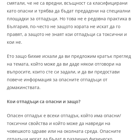
смятали, че не са вредни, всъщност са класифицирани
като опасни и трябва да бъдат предадени на специални
площадки за отпадъци. Но това не е редовна практика в
България, по-често не защото хората не искат да го
правят, а защото не знаят кои отпадъци са токсични и
кои не.
Ето защо бихме искали да ви предложим кратък преглед
на темата, който може да ви даде някои отговори на
въпросите, които сте си задали, и да ви предостави
повече информация за опасните отпадъци от
домакинствата.
Кои отпадъци са опасни и защо?
Опасен отпадък е всеки отпадък, който има опасни/
токсични свойства и който може да навреди на
човешкото здраве или на околната среда. Опасните
отпадъци могат да бъдат в различно физическо