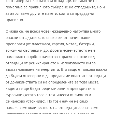
контейнер за пластмасови отпадъци, не само че не
помагаме за правилното събиране на отпадъците, но и
замърсяваме другите пакети, които са предадени
правилно.
Оказва се, че всеки човек ежедневно натрупва много
опасни отпадъци като опаковки от почистващи
препарати (от пластмаса, хартия, метал), батерии,
токсични съставки и др. Досега човечеството не е
намерило по-добър начин за справяне с този вид
отпадъци от рециклирането и използването им за
възстановяване на енергията. Ето защо е толкова важно
да бъдем отговорни и да предаваме опасните отпадъци
от домакинствата си на определените за това места,
където те ще бъдат рециклирани и превърнати в
суровини (когато това е технически възможно и
финансово устойчиво). По този начин не само
намаляваме количеството на отпадъците, опазваме
човешкото здраве и околната среда, но и косвено