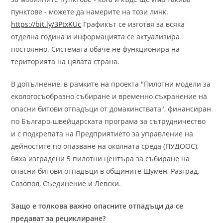
пунктове - можете да намерите на този линк.
https://bit.ly/3PtxKUc
Графикът се изготвя за всяка
отделна година и информацията се актуализира
постоянно. Системата обаче не функционира на
територията на цялата страна.
В допълнение, в рамките на проекта "Пилотни модели за
екологосъобразно събиране и временно съхранение на
опасни битови отпадъци от домакинствата", финансиран
по Българо-швейцарската програма за сътрудничество
и с подкрепата на Предприятието за управление на
дейностите по опазване на околната среда (ПУДООС),
бяха изградени 5 пилотни центъра за събиране на
опасни битови отпадъци в общините Шумен, Разград,
Созопол, Съединение и Левски.
Защо е толкова важно опасните отпадъци да се
предават за рециклиране?