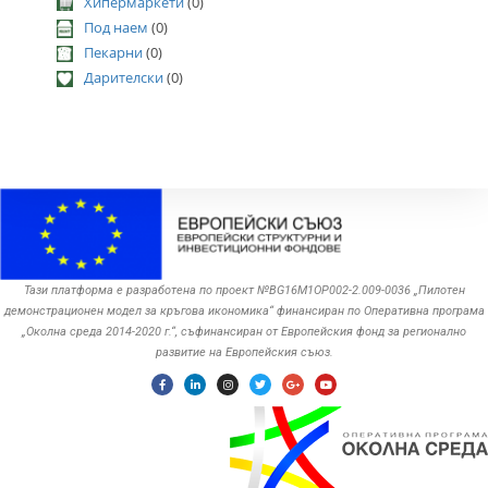
Хипермаркети
(0)
Под наем
(0)
Пекарни
(0)
Дарителски
(0)
Тази платформа е разработена по проект №BG16M1OP002-2.‎009-0036 „Пилотен
демонстрационен модел за кръгова икономика“ финансиран по Оперативна програма
„Околна среда ‎‎2014-2020 г.“, съфинансиран от Европейския фонд за регионално
развитие на Европейския съюз.