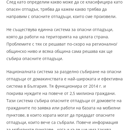
След като определим какво може да се класифицира като
опасен отпадък, трябва да кажем какво трябва да
направим с опасните отпадъци, които сме произвели.
Не съществува единна система за опасни отпадъци,
която да работи на територията на цялата страна.
Проблемите с тях се решават по-скоро на регионално/
общинско ниво и всяка община сама решава как ще
събира опасните отпадъци.
Националната система за разделно събиране на опасни
отпадъци от домакинствата е най-широката и ефективна
система в България. Тя функционира от 2014 г. и
покрива нуждите на повече от 2,5 милиона граждани.
Тази система събира опасните отпадъци от домовете на
гражданите по заявка или работи на базата на мобилни
пунктове, в които хората могат да предадат опасните
отпадъци, които вече са събрали. Повече информация
за мобилните пунктове - кога и къде ще има такива