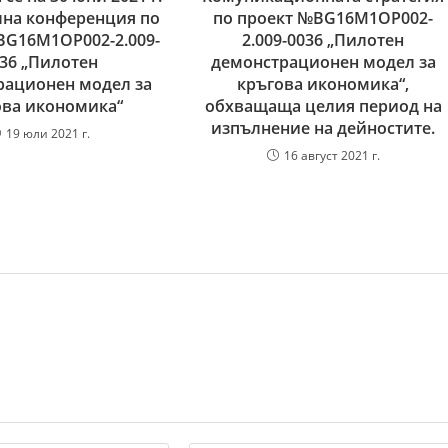
лна конференция по
по проект №BG16M1OP002-
G16M1OP002-2.‎009-
2.009-0036 „Пилотен
36 „Пилотен
демонстрационен модел за
рационен модел за
кръгова икономика“,
ова икономика“
обхващаща целия период на
изпълнение на дейностите.
19 юли 2021 г.
16 август 2021 г.