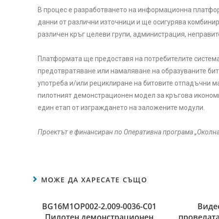
В процес е разработването на информационна платфор
данни от различни източници и ще осигурява комбини
различен кръг целеви групи, администрация, неправит
Платформата ще предоставя на потребителите систем
предотвратяване или намаляване на образуваните бит
употреба и/или рециклиране на битовите отпадъчни ма
пилотният демонстрационен модел за кръгова икономик
един етап от изграждането на заложените модули.
Проектът е финансиран по Оперативна програма „Околна 
МОЖЕ ДА ХАРЕСАТЕ СЪЩО
BG16M1OP002-2.009-0036-C01
Виде
Пилотен демонстрационен
провелата 