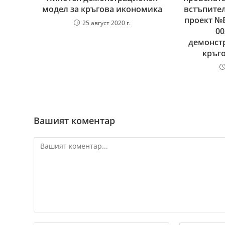
модел за кръгова икономика
встъпите
проект №B
25 август 2020 г.
00
демонст
кръг
Вашият коментар