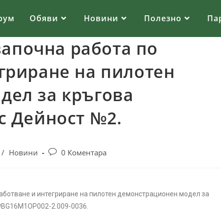
рум
Обяви
Новини
Полезно
Па
апочна работа по
гриране на пилотен
дел за кръгова
с Дейност №2.
/
Новини
0 Коментара
ботване и интегриране на пилотен демонстрационен модел за
№BG16M1OP002-2.‎009-0036.