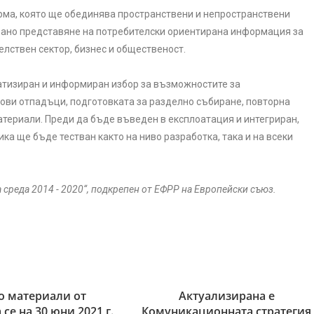
ма, която ще обединява пространствени и непространствени
рано представяне на потребителски ориентирана информация за
елствен сектор, бизнес и общественост.
атизиран и информиран избор за възможностите за
ови отпадъци, подготовката за разделно събиране, повторна
териали. Преди да бъде въведен в експлоатация и интегриран,
а ще бъде тестван както на ниво разработка, така и на всеки
среда 2014 - 2020“, подкрепен от ЕФРР на Европейски съюз.
о материали от
Актуализирана е
се на 30 юни 2021 г.
Комуникационната стратегия