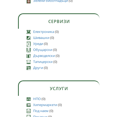
Зелени биоотпадъци
(0)
СЕРВИЗИ
Електроника
(0)
Шивашки
(0)
Уреди
(0)
Обущарски
(0)
Дърводелски
(0)
Тапицерски
(0)
Други
(0)
УСЛУГИ
НПО
(0)
Хипермаркети
(0)
Под наем
(0)
Пекарни
(0)