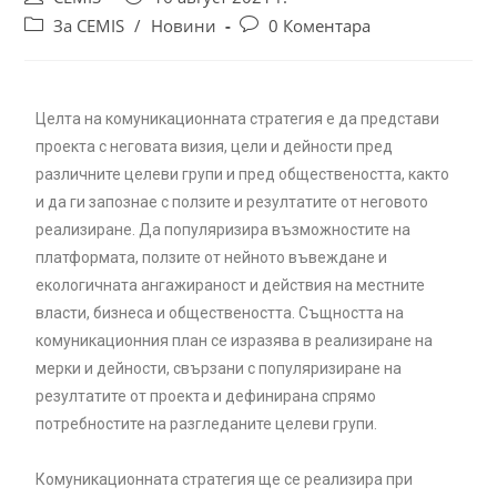
За CEMIS
/
Новини
0 Коментара
Целта на комуникационната стратегия е да представи
проекта с неговата визия, цели и дейности пред
различните целеви групи и пред обществеността, както
и да ги запознае с ползите и резултатите от неговото
реализиране. Да популяризира възможностите на
платформата, ползите от нейното въвеждане и
екологичната ангажираност и действия на местните
власти, бизнеса и обществеността. Същността на
комуникационния план се изразява в реализиране на
мерки и дейности, свързани с популяризиране на
резултатите от проекта и дефинирана спрямо
потребностите на разгледаните целеви групи.
Комуникационната стратегия ще се реализира при